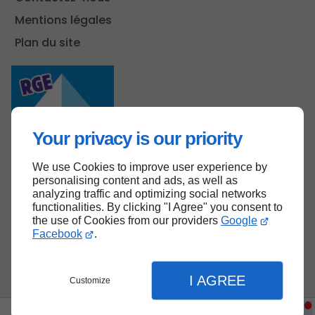
Mentions légales
Plan du site
Your privacy is our priority
We use Cookies to improve user experience by
personalising content and ads, as well as
analyzing traffic and optimizing social networks
functionalities. By clicking "I Agree" you consent to
Haut de page
the use of Cookies from our providers
Google
Facebook
.
I AGREE
Customize