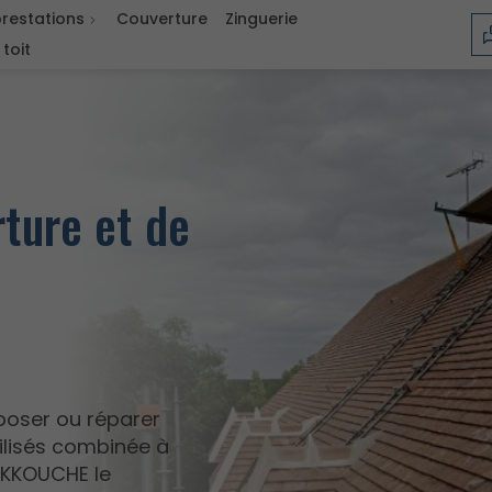
restations
Couverture
Zinguerie
toit
rture et de
poser ou réparer
tilisés combinée à
EKKOUCHE le