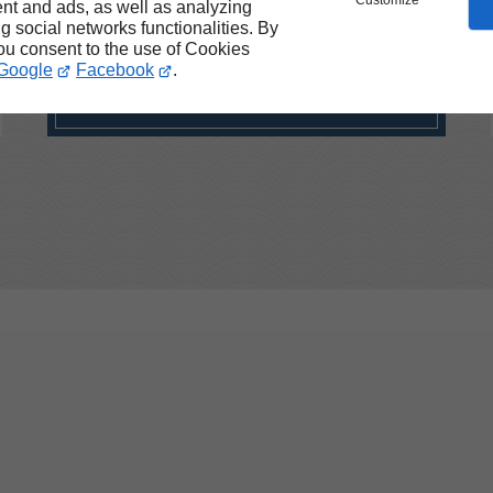
Customize
nt and ads, as well as analyzing
d’effectuer des travaux de
ng social networks functionalities. By
couverture et de zinguerie en
you consent to the use of Cookies
neuf et en rénovation.
Google
Facebook
.