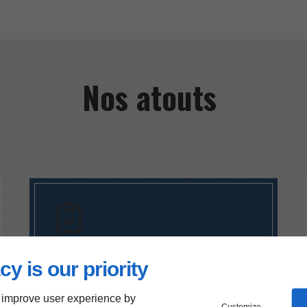
Nos atouts
Savoir-faire
cy is our priority
Nous sommes en mesure
 improve user experience by