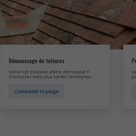
Démoussage de toitures
P
Votre toit a besoin d’être démoussé ?
L
Contactez sans plus tarder l’entreprise
p
BEKKOUCHE. Nous proposons nos services à
i
Bourges et aux alentours.
su
Consulter la page
a