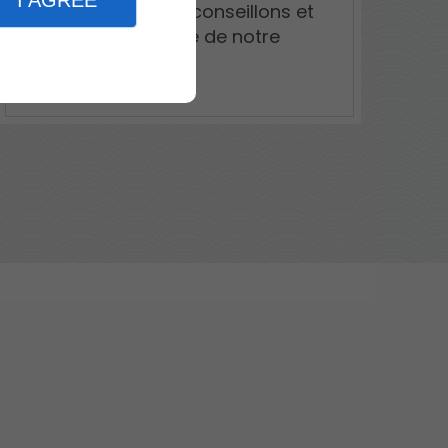
I AGREE
votre projet, vous conseillons et
assurons la qualité de notre
travail.